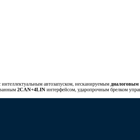
с интеллектуальным автозапуском, несканируемым
диалоговым
ованным
2CAN+4LIN
интерфейсом, ударопрочным брелком упр