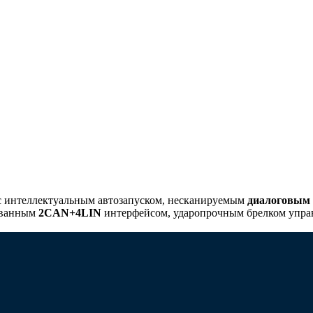
с интеллектуальным автозапуском, несканируемым
диалоговым
ованным
2CAN+4LIN
интерфейсом, ударопрочным брелком упр