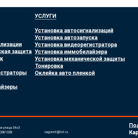
УСЛУГИ
Установка автосигнализаций
Установка автозапуска
ализации
Установка видеорегистратора
ская защита
Установка иммобилайзера
к
Установка механической защиты
Тонировка
истраторы
Оклейка авто пленкой
айзеры
По
ая улица 34к3
Кар
vagcentr@list.ru
0081038