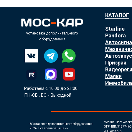
КАТАЛОГ
Starline
установка дополнительного
Pandora
оборудования
Автосигн
Механиче
Автозапус
Призрак
Видеорег
Маяки
Иммобил
Работаем с 10:00 до 21:00
ПН-СБ , ВС - Выходной
Москва, Перекопск
© Установка дополнительного оборудования
ОГРНИП: 31877460
2026. Все права защищены
ИП Гусев К.В