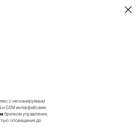
лекс с несканируемым
N и GSM интерфейсами,
ым
брелком управления,
стью оповещения до