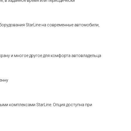
е, в заданное время или периодически
орудования StarLine на современные автомобили,
рану и многое другое для комфорта автовладельца
енну
ыми комплексами StarLine. Опция доступна при