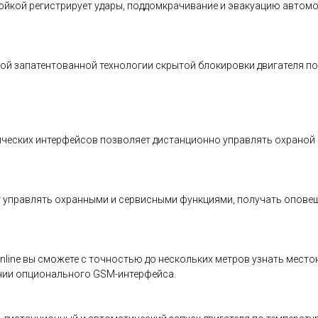
ойкой регистрирует удары, поддомкрачивание и эвакуацию автом
ной запатентованной технологии скрытой блокировки двигателя 
ческих интерфейсов позволяет дистанционно управлять охраной
 управлять охранными и сервисными функциями, получать оповещ
online вы сможете с точностью до нескольких метров узнать мест
чии опционального GSM-интерфейса.