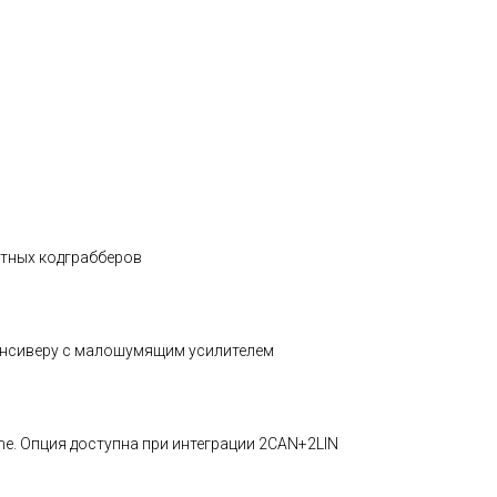
стных кодграбберов
рансиверу с малошумящим усилителем
e. Опция доступна при интеграции 2CAN+2LIN