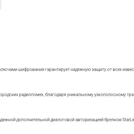
ключами шифрования гарантирует надежную защиту от всех изве
х городских радиопомех, благодаря уникальному узкополосному т
дежной дополнительной диалоговой авторизацией брелком StarLin