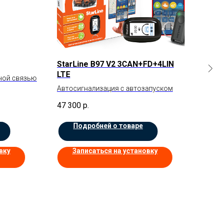
StarLine B97 V2 3CAN+FD+4LIN
Sta
LTE
ной связью
Авто
Автосигнализация с автозапуском
26 
47 300
р.
Подробней о товаре
вку
Записаться на установку