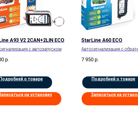
Line А93 V2 2CAN+2LIN ECO
StarLine A60 ECO
сигнализация с автозапуском
Автосигнализация с обрат
00
р.
7 950
р.
Подробней о товаре
Подробней о товаре
Записаться на установку
Записаться на устано