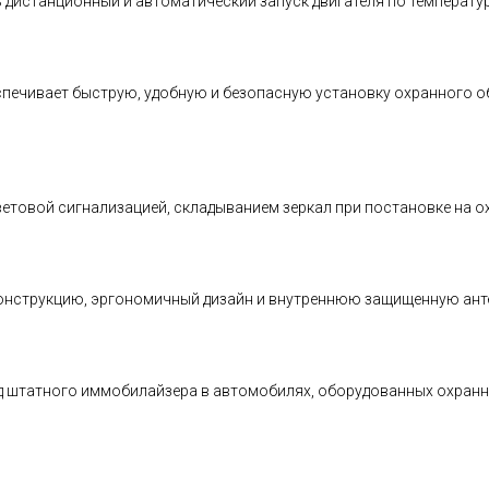
дистанционный и автоматический запуск двигателя по температур
печивает быструю, удобную и безопасную установку охранного об
товой сигнализацией, складыванием зеркал при постановке на ох
конструкцию, эргономичный дизайн и внутреннюю защищенную ант
од штатного иммобилайзера в автомобилях, оборудованных охранн