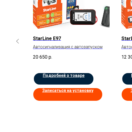
S PRO
StarLine E97
Star
омплекс
Автосигнализация с автозапуском
Авто
20 650
р.
12 3
Подробней о товаре
вку
Записаться на установку