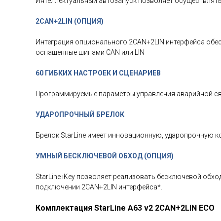
Интеллектуальный автозапуск позволяет осуществлять 
2CAN+2LIN (ОПЦИЯ)
Интеграция опционального 2CAN+2LIN интерфейса обес
оснащенные шинами CAN или LIN
60 ГИБКИХ НАСТРОЕК И СЦЕНАРИЕВ
Программируемые параметры управления аварийной све
УДАРОПРОЧНЫЙ БРЕЛОК
Брелок StarLine имеет инновационную, ударопрочную 
УМНЫЙ БЕСКЛЮЧЕВОЙ ОБХОД (ОПЦИЯ)
StarLine iKey позволяет реализовать бесключевой обх
подключении 2CAN+2LIN интерфейса*.
Комплектация StarLine A63 v2 2CAN+2LIN ECO