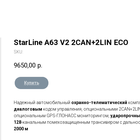
StarLine A63 V2 2CAN+2LIN ECO
SKU:
9650,00
р.
Купить
Надежный автомобильный
охранно-телематический
комп
диалоговым
кодом управления, опциональными 2CAN+2LI
опциональным GPS-ГЛОНАСС мониторингом,
ударопрочн
128
-канальным помехозащищенным трансивером с дально
2000 м