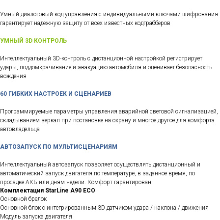
Умный диалоговый код управления c индивидуальными ключами шифрования
гарантирует надежную защиту от всех известных кодграбберов
УМНЫЙ 3D КОНТРОЛЬ
Интеллектуальный 3D-контроль с дистанционной настройкой регистрирует
удары, поддомкрачивание и эвакуацию автомобиля и оценивает безопасность
вождения
60 ГИБКИХ НАСТРОЕК И СЦЕНАРИЕВ
Программируемые параметры управления аварийной световой сигнализацией,
складыванием зеркал при постановке на охрану и многое другое для комфорта
автовладельца
АВТОЗАПУСК ПО МУЛЬТИСЦЕНАРИЯМ
Интеллектуальный автозапуск позволяет осуществлять дистанционный и
автоматический запуск двигателя по температуре, в заданное время, по
просадке АКБ или дням недели. Комфорт гарантирован.
Комплектация StarLine A90 ECO
Основной брелок
Основной блок с интегрированным 3D датчиком удара / наклона / движения
Модуль запуска двигателя