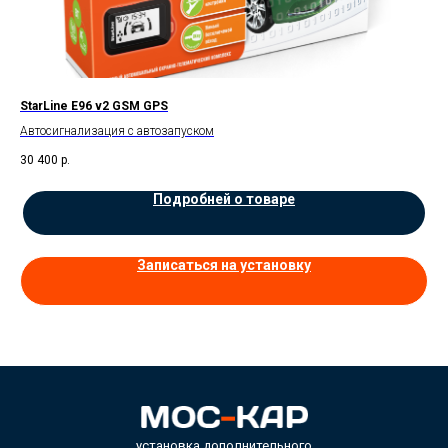
StarLine E96 v2 GSM GPS
Sta
Автосигнализация с автозапуском
Авт
30 400
р.
30 
Подробней о товаре
Записаться на установку
установка дополнительного