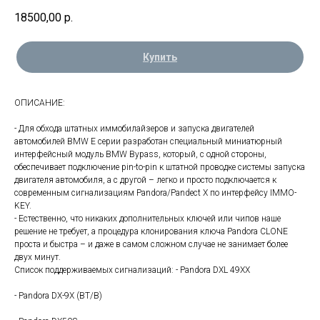
18500,00
р.
Купить
ОПИСАНИЕ:
- Для обхода штатных иммобилайзеров и запуска двигателей
автомобилей BMW E серии разработан специальный миниатюрный
интерфейсный модуль BMW Bypass, который, с одной стороны,
обеспечивает подключение pin-to-pin к штатной проводке системы запуска
двигателя автомобиля, а с другой – легко и просто подключается к
современным сигнализациям Pandora/Pandect X по интерфейсу IMMO-
KEY.
- Естественно, что никаких дополнительных ключей или чипов наше
решение не требует, а процедура клонирования ключа Pandora CLONE
проста и быстра – и даже в самом сложном случае не занимает более
двух минут.
Список поддерживаемых сигнализаций: - Pandora DXL 49XX
- Pandora DX-9X (BT/B)