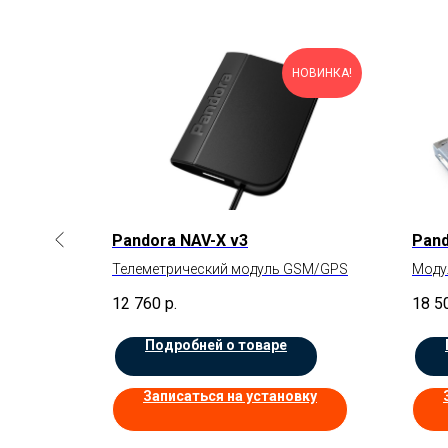
НОВИНКА!
Pandora NAV-X v3
Pan
GPS
Телеметрический модуль GSM/GPS
Моду
12 760
р.
18 5
Подробней о товаре
вку
Записаться на установку