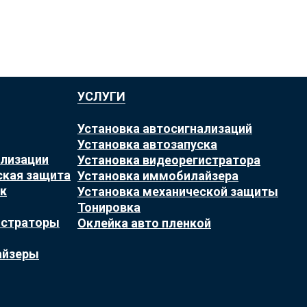
УСЛУГИ
Установка автосигнализаций
Установка автозапуска
ализации
Установка видеорегистратора
ская защита
Установка иммобилайзера
к
Установка механической защиты
Тонировка
истраторы
Оклейка авто пленкой
айзеры