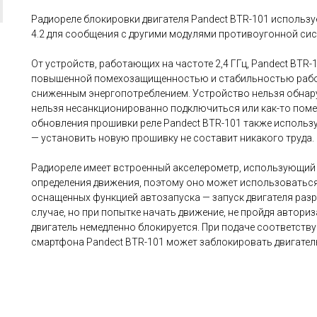
Радиореле блокировки двигателя Pandect BTR-101 использу
4.2 для сообщения с другими модулями противоугонной сис
От устройств, работающих на частоте 2,4 ГГц, Pandect BTR-
повышенной помехозащищенностью и стабильностью работ
сниженным энергопотреблением. Устройство нельзя обнару
нельзя несанкционированно подключиться или как-то поме
обновления прошивки реле Pandect BTR-101 также использу
— установить новую прошивку не составит никакого труда.
Радиореле имеет встроенный акселерометр, использующий
определения движения, поэтому оно может использоваться
оснащенных функцией автозапуска — запуск двигателя раз
случае, но при попытке начать движение, не пройдя авториз
двигатель немедленно блокируется. При подаче соответст
смартфона Pandect BTR-101 может заблокировать двигател