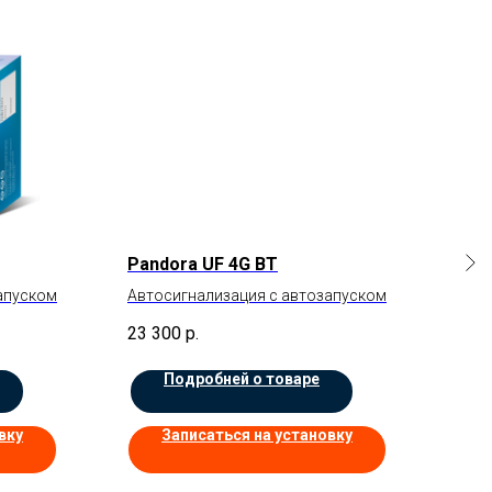
Pandora UF 4G BT
Pan
апуском
Автосигнализация с автозапуском
Авто
23 300
р.
13 
Подробней о товаре
вку
Записаться на установку