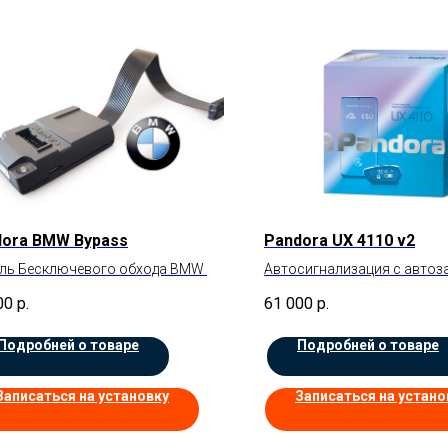
dora BMW Bypass
Pandora UX 4110 v2
ль Бесключевого обхода BMW
Автосигнализация с автоз
00
р.
61 000
р.
Подробней о товаре
Подробней о товаре
Записаться на установку
Записаться на устано