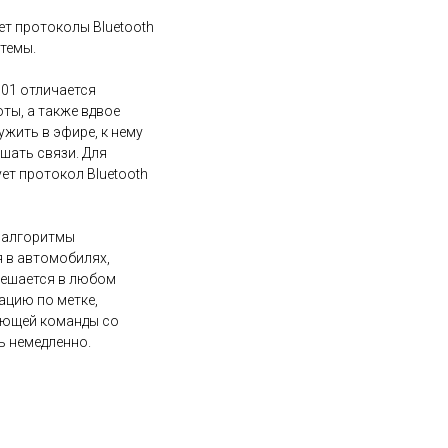
ет протоколы Bluetooth
темы.
101 отличается
ы, а также вдвое
жить в эфире, к нему
шать связи. Для
ет протокол Bluetooth
 алгоритмы
 в автомобилях,
решается в любом
ацию по метке,
вующей команды со
ь немедленно.