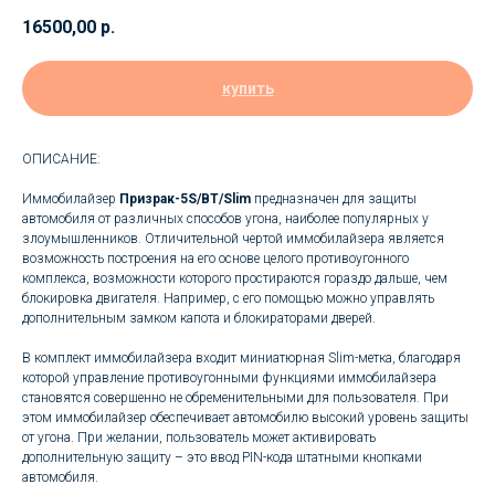
16500,00
р.
купить
ОПИСАНИЕ:
Иммобилайзер
Призрак-5S/BT/Slim
предназначен для защиты
автомобиля от различных способов угона, наиболее популярных у
злоумышленников. Отличительной чертой иммобилайзера является
возможность построения на его основе целого противоугонного
комплекса, возможности которого простираются гораздо дальше, чем
блокировка двигателя. Например, с его помощью можно управлять
дополнительным замком капота и блокираторами дверей.
В комплект иммобилайзера входит миниатюрная Slim-метка, благодаря
которой управление противоугонными функциями иммобилайзера
становятся совершенно не обременительными для пользователя. При
этом иммобилайзер обеспечивает автомобилю высокий уровень защиты
от угона. При желании, пользователь может активировать
дополнительную защиту – это ввод PIN-кода штатными кнопками
автомобиля.