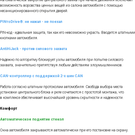
Автоматическое закрытие центрального замка при начале движения исключает
возможность воровства ценных вещей из салона автомобиля с помощью
несанкционированного открытия дверей.
PINтоDrive®: не нажал - не поехал
PIN-код - идеальная защита, так как его невозможно украсть. Вводится штатными
кнопками автомобиля.
AntiHiJack - против силового захвата
Надежно по алгоритму блокирует узлы автомобиля при попытке силового
захвата, значительно препятствуя любым действиям злоумышленников.
CAN-контроллер с поддержкой 2-х шин CAN
Работа согласно штатным протоколам автомобиля. Свобода выбора места
установки центрального блока и реле сочетаются с простотой монтажа, что
в комплексе обеспечивает высочайший уровень скрытности и надежности.
Комфорт
Автоматическое поднятие стекол
Окна автомобиля закрываются автоматически при его постановке на охрану.