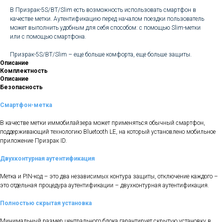
В Призрак-5S/BT/Slim есть возможность использовать смартфон в
качестве метки. Аутентификацию перед началом поездки пользователь
может выполнить удобным для себя способом: с помощью Slim-метки
или с помощью смартфона.
Призрак-5S/BT/Slim – еще больше комфорта, еще больше защиты.
Описание
Комплектность
Описание
Безопасность
Смартфон-метка
В качестве метки иммобилайзера может применяться обычный смартфон,
поддерживающий технологию Bluetooth LE, на который установлено мобильное
приложение Призрак ID.
Двухконтурная аутентификация
Метка и PIN-код – это два независимых контура защиты, отключение каждого –
это отдельная процедура аутентификации – двухконтурная аутентификация.
Полностью скрытая установка
Минимальный размер центрального блока гарантирует скрытую установку в