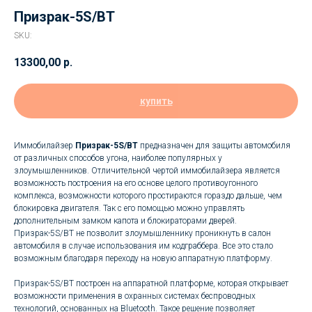
Призрак-5S/BT
SKU:
13300,00
р.
купить
Иммобилайзер
Призрак-5S/BT
предназначен для защиты автомобиля
от различных способов угона, наиболее популярных у
злоумышленников. Отличительной чертой иммобилайзера является
возможность построения на его основе целого противоугонного
комплекса, возможности которого простираются гораздо дальше, чем
блокировка двигателя. Так с его помощью можно управлять
дополнительным замком капота и блокираторами дверей.
Призрак-5S/BT не позволит злоумышленнику проникнуть в салон
автомобиля в случае использования им кодграббера. Все это стало
возможным благодаря переходу на новую аппаратную платформу.
Призрак-5S/BT построен на аппаратной платформе, которая открывает
возможности применения в охранных системах беспроводных
технологий, основанных на Bluetooth. Такое решение позволяет