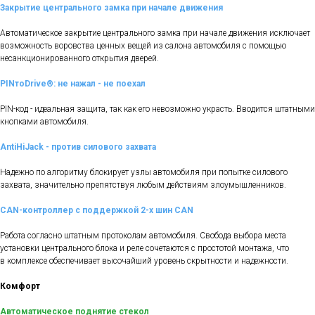
Закрытие центрального замка при начале движения
Автоматическое закрытие центрального замка при начале движения исключает
возможность воровства ценных вещей из салона автомобиля с помощью
несанкционированного открытия дверей.
PINтоDrive®: не нажал - не поехал
PIN-код - идеальная защита, так как его невозможно украсть. Вводится штатными
кнопками автомобиля.
AntiHiJack - против силового захвата
Надежно по алгоритму блокирует узлы автомобиля при попытке силового
захвата, значительно препятствуя любым действиям злоумышленников.
CAN-контроллер с поддержкой 2-х шин CAN
Работа согласно штатным протоколам автомобиля. Свобода выбора места
установки центрального блока и реле сочетаются с простотой монтажа, что
в комплексе обеспечивает высочайший уровень скрытности и надежности.
Комфорт
Автоматическое поднятие стекол