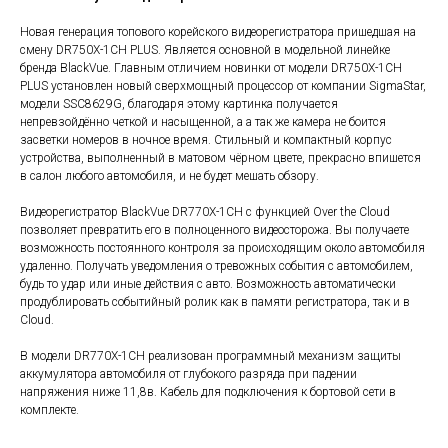
Новая генерация топового корейского видеорегистратора пришедшая на
смену DR750X-1CH PLUS. Является основной в модельной линейке
бренда BlackVue. Главным отличием новинки от модели DR750X-1CH
PLUS установлен новый сверхмощный процессор от компании SigmaStar,
модели SSC8629G, благодаря этому картинка получается
непревзойдённо четкой и насыщенной, а а так же камера не боится
засветки номеров в ночное время. Стильный и компактный корпус
устройства, выполненный в матовом чёрном цвете, прекрасно впишется
в салон любого автомобиля, и не будет мешать обзору.
Видеорегистратор BlackVue DR770X-1CH с функцией Over the Cloud
позволяет превратить его в полноценного видеосторожа. Вы получаете
возможность постоянного контроля за происходящим около автомобиля
удаленно. Получать уведомления о тревожных события с автомобилем,
будь то удар или иные действия с авто. Возможность автоматически
продублировать событийный ролик как в памяти регистратора, так и в
Cloud.
В модели DR770X-1CH реализован программный механизм защиты
аккумулятора автомобиля от глубокого разряда при падении
напряжения ниже 11,8в. Кабель для подключения к бортовой сети в
комплекте.